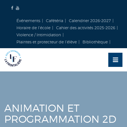
Skip
to
content
Événements
Cafétéria
Calendrier 2026-2027
Horaire de l’école
Cahier des activités 2025-2026
Violence / Intimidation
Plaintes et protecteur de l’élève
Bibliothèque
ANIMATION ET
PROGRAMMATION 2D