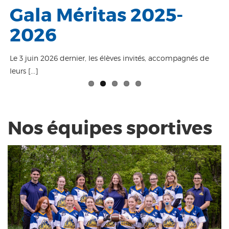
Graduation 2025-
Gala Méritas 2025-
Gala des activités
Le camping chez
Taktika à La
2026
2026
2025-2026
Francigne
Frontalière
Le 3 juin 2026 dernier, les élèves invités, accompagnés de
leurs [...]
Nos équipes sportives