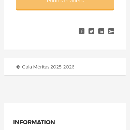
Photos et vidéos
Navigation
Gala Méritas 2025-2026
des
articles
INFORMATION