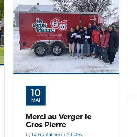
10
MAI
Merci au Verger le
Gros Pierre
by
La Frontalière
in
Articles