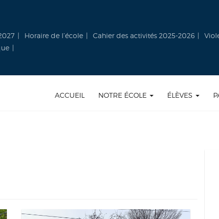
-2027
Horaire de l’école
Cahier des activités 2025-2026
Viol
que
ACCUEIL
NOTRE ÉCOLE
ÉLÈVES
P