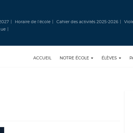
-2027
Horaire de l’école
Cahier des activités 2025-2026
Viol
que
ACCUEIL
NOTRE ÉCOLE
ÉLÈVES
P