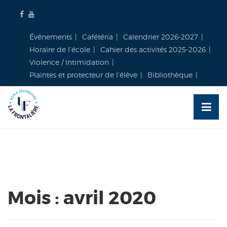
Skip
to
content
Événements
Cafétéria
Calendrier 2026-2027
Horaire de l’école
Cahier des activités 2025-2026
Violence / Intimidation
Plaintes et protecteur de l’élève
Bibliothèque
Mois :
avril 2020