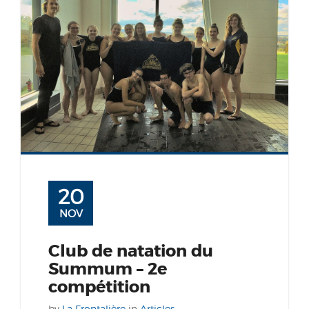
20
NOV
Club de natation du
Summum – 2e
compétition
by
La Frontalière
in
Articles