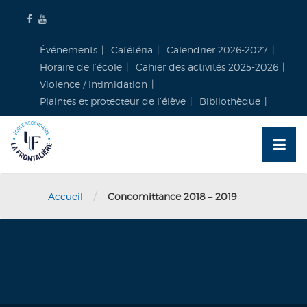
Skip
to
content
Événements
Cafétéria
Calendrier 2026-2027
Horaire de l’école
Cahier des activités 2025-2026
Violence / Intimidation
Plaintes et protecteur de l’élève
Bibliothèque
/
Accueil
Concomittance 2018 – 2019