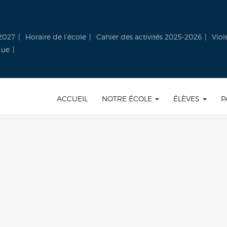
-2027
Horaire de l’école
Cahier des activités 2025-2026
Viol
que
ACCUEIL
NOTRE ÉCOLE
ÉLÈVES
P