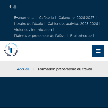
Skip
to
content
Événements
Cafétéria
Calendrier 2026-2027
Horaire de l’école
Cahier des activités 2025-2026
Violence / Intimidation
Plaintes et protecteur de l’élève
Bibliothèque
/
Accueil
Formation préparatoire au travail