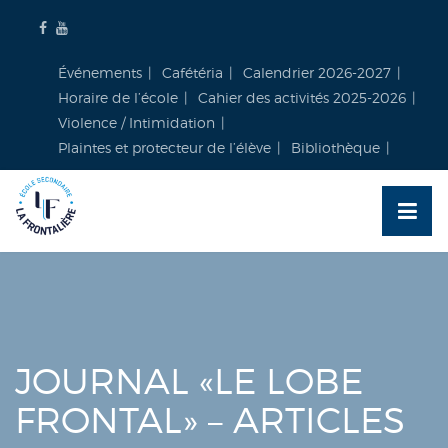
Skip
to
content
Événements
Cafétéria
Calendrier 2026-2027
Horaire de l’école
Cahier des activités 2025-2026
Violence / Intimidation
Plaintes et protecteur de l’élève
Bibliothèque
JOURNAL «LE LOBE
FRONTAL» – ARTICLES