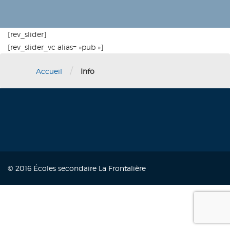
[rev_slider]
[rev_slider_vc alias= »pub »]
/
Accueil
Info
© 2016 Écoles secondaire La Frontalière