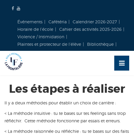
Skip
to
content
Événements
Cafétéria
Calendrier 2026-2027
Horaire de l’école
Cahier des activités 2025-2026
Violence / Intimidation
Plaintes et protecteur de l’élève
Bibliothèque
Les étapes à réaliser
Il y a deux méthodes pour établir un choix de carrière :
< La méthode intuitive : tu te bases sur tes feelings sans trop
réfléchir. Cette méthode fonctionne par essais et erreurs.
< La méthode raisonnée ou réfléchie : tu te bases sur des faits