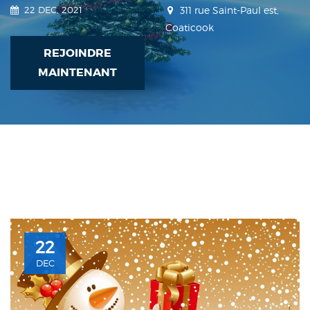
22 DEC, 2021
311 rue Saint-Paul est,
Coaticook
REJOINDRE
MAINTENANT
22
DEC