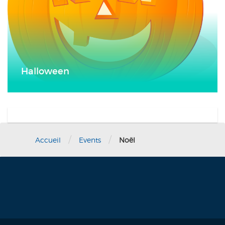
Halloween
/
/
Accueil
Events
Noël