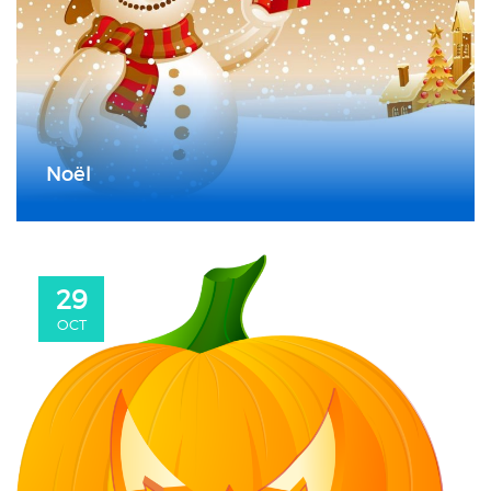
Noël
29
OCT