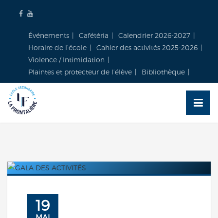
Skip
to
content
Événements
Cafétéria
Calendrier 2026-2027
Horaire de l’école
Cahier des activités 2025-2026
Violence / Intimidation
Plaintes et protecteur de l’élève
Bibliothèque
19
MAI